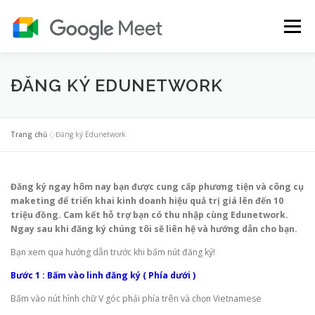
Skip
to
Menu
content
BẢNG GIÁ GOOGLE MEET
HƯỚNG DẪN
ĐĂNG KÝ EDUNETWORK
TIẾNG ANH
YOUTUBE PREMIUM
GOOGLE ONE
Trang chủ
»
Đăng ký Edunetwork
Đăng ký ngay hôm nay bạn được cung cấp phương tiện và công cụ
maketing để triển khai kinh doanh hiệu quả trị giá lên đến 10
triệu đồng. Cam kết hỗ trợ bạn có thu nhập cùng Edunetwork.
Ngay sau khi đăng ký chúng tôi sẽ liên hệ và hướng dẫn cho bạn.
Bạn xem qua hướng dẫn trước khi bấm nút đăng ký!
Bước 1 : Bấm vào linh đăng ký ( Phía dưới )
Bấm vào nút hình chữ V góc phải phía trên và chọn Vietnamese