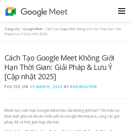
Skip
to
Menu
content
Trang chủ
»
Google Meet
»
Cách Tạo Google Meet Không Giới Hạn Thời Gian: Giải
BẢNG GIÁ GOOGLE MEET
HƯỚNG DẪN
Pháp & Lưu Ý [Cập nhật 2025]
Cách Tạo Google Meet Không Giới
TIẾNG ANH
YOUTUBE PREMIUM
GOOGLE ONE
Hạn Thời Gian: Giải Pháp & Lưu Ý
[Cập nhật 2025]
POSTED ON
29 MARCH, 2025
BY
KHOINGUYEN
Muốn tạo cuộc họp Google Meet kéo dài không giới hạn? Tìm hiểu sự
khác biệt giữa tài khoản miễn phí và Google Workspace, cùng các giải
pháp để có thời gian họp dài hơn.