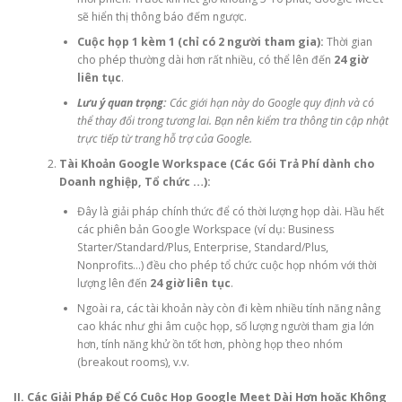
sẽ hiển thị thông báo đếm ngược.
Cuộc họp 1 kèm 1 (chỉ có 2 người tham gia):
Thời gian
cho phép thường dài hơn rất nhiều, có thể lên đến
24 giờ
liên tục
.
Lưu ý quan trọng:
Các giới hạn này do Google quy định và có
thể thay đổi trong tương lai. Bạn nên kiểm tra thông tin cập nhật
trực tiếp từ trang hỗ trợ của Google.
Tài Khoản Google Workspace (Các Gói Trả Phí dành cho
Doanh nghiệp, Tổ chức …):
Đây là giải pháp chính thức để có thời lượng họp dài. Hầu hết
các phiên bản Google Workspace (ví dụ: Business
Starter/Standard/Plus, Enterprise, Standard/Plus,
Nonprofits…) đều cho phép tổ chức cuộc họp nhóm với thời
lượng lên đến
24 giờ liên tục
.
Ngoài ra, các tài khoản này còn đi kèm nhiều tính năng nâng
cao khác như ghi âm cuộc họp, số lượng người tham gia lớn
hơn, tính năng khử ồn tốt hơn, phòng họp theo nhóm
(breakout rooms), v.v.
II. Các Giải Pháp Để Có Cuộc Họp Google Meet Dài Hơn hoặc Không