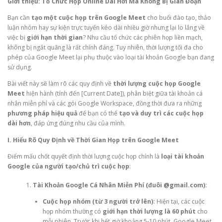
Giới thiệu: Tổ Chức Họp Online Dài Hơi Mà Không Bị Gián Đoạn
Bạn cần
tạo một cuộc họp trên Google Meet
cho buổi đào tạo, thảo
luận nhóm hay sự kiện trực tuyến kéo dài nhiều giờ nhưng lại lo lắng về
việc bị
giới hạn thời gian
? Nhu cầu tổ chức các phiên họp liền mạch,
không bị ngắt quãng là rất chính đáng. Tuy nhiên, thời lượng tối đa cho
phép của Google Meet lại phụ thuộc vào loại tài khoản Google bạn đang
sử dụng.
Bài viết này sẽ làm rõ các quy định về
thời lượng cuộc họp Google
Meet
hiện hành (tính đến [Current Date]), phân biệt giữa tài khoản cá
nhân miễn phí và các gói Google Workspace, đồng thời đưa ra những
phương pháp hiệu quả
để bạn có thể
tạo và duy trì các cuộc họp
dài hơn
, đáp ứng đúng nhu cầu của mình.
I. Hiểu Rõ Quy Định về Thời Gian Họp trên Google Meet
Điểm mấu chốt quyết định thời lượng cuộc họp chính là
loại tài khoản
Google của người tạo/chủ trì cuộc họp
:
Tài Khoản Google Cá Nhân Miễn Phí (đuôi @gmail.com):
Cuộc họp nhóm (từ 3 người trở lên):
Hiện tại, các cuộc
họp nhóm thường có
giới hạn thời lượng là 60 phút
cho
mỗi phiên. Trước khi hết giờ khoảng 5-10 phút, Google Meet